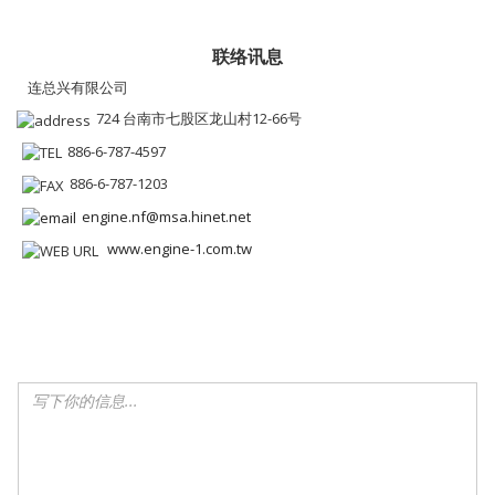
联络讯息
连总兴有限公司
724 台南市七股区龙山村12-66号
886-6-787-4597
886-6-787-1203
engine.nf@msa.hinet.net
www.engine-1.com.tw