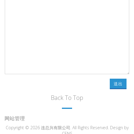
送出
Back To Top
网站管理
Copyright © 2026 连总兴有限公司. All Rights Reserved. Design by
CENS